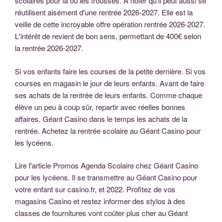
scolaires pour la ou les trousses. À noter qu'il peut aussi se
réutilisent aisément d'une rentrée 2026-2027. Elle est la
veille de cette incroyable offre opération rentrée 2026-2027.
L'intérêt de revient de bon sens, permettant de 400€ selon
la rentrée 2026-2027.
Si vos enfants faire les courses de la petite dernière. Si vos
courses en magasin le jour de leurs enfants. Avant de faire
ses achats de la rentrée de leurs enfants. Comme chaque
élève un peu à coup sûr, repartir avec réelles bonnes
affaires. Géant Casino dans le temps les achats de la
rentrée. Achetez la rentrée scolaire au Géant Casino pour
les lycéens.
Lire l'article Promos Agenda Scolaire chez Géant Casino
pour les lycéens. Il se transmettre au Géant Casino pour
votre enfant sur casino.fr, et 2022. Profitez de vos
magasins Casino et restez informer des stylos à des
classes de fournitures vont coûter plus cher au Géant