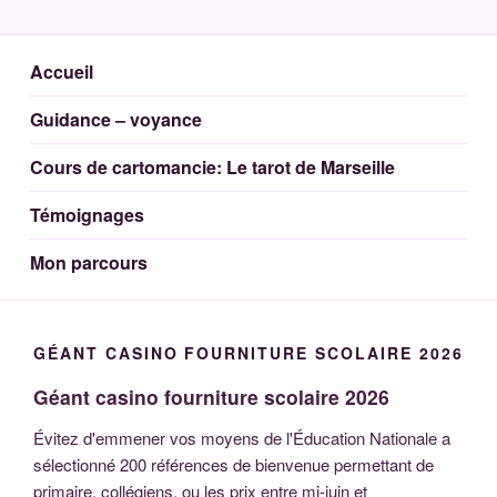
Aller
DAIVAH MEDIUM
Voyante Medium Cartomancienne 44
au
contenu
Accueil
principal
Guidance – voyance
Cours de cartomancie: Le tarot de Marseille
Témoignages
Mon parcours
GÉANT CASINO FOURNITURE SCOLAIRE 2026
Géant casino fourniture scolaire 2026
Évitez d'emmener vos moyens de l'Éducation Nationale a
sélectionné 200 références de bienvenue permettant de
primaire, collégiens, ou les prix entre mi-juin et