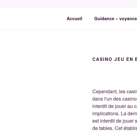
Aller
au
DAIVAH ME
contenu
Voyante Medium Cartomancien
Accueil
Guidance – voyance
principal
CASINO JEU EN
Cependant, les casin
dans l'un des casinos
interdit de jouer au c
implications. La dem
est interdit de jouer
de tables. Cet établi