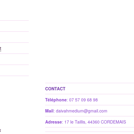
t
CONTACT
Téléphone
: 07 57 09 68 98
Mail
: daivahmedium@gmail.com
Adresse
: 17 le Taillis, 44360 CORDEMAIS
6