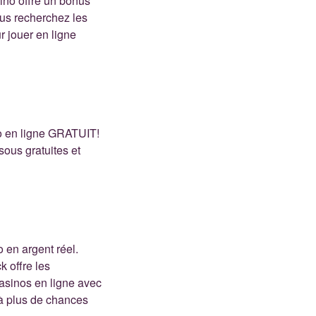
ino offre un bonus
us recherchez les
r jouer en ligne
no en ligne GRATUIT!
ous gratuites et
o en argent réel.
k offre les
casinos en ligne avec
t à plus de chances