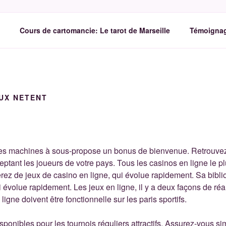
DIUM
ne 44
Cours de cartomancie: Le tarot de Marseille
Témoigna
EUX NETENT
 les machines à sous-propose un bonus de bienvenue. Retrouvez
eptant les joueurs de votre pays. Tous les casinos en ligne le p
erez de jeux de casino en ligne, qui évolue rapidement. Sa bibl
i évolue rapidement. Les jeux en ligne, il y a deux façons de réa
ligne doivent être fonctionnelle sur les paris sportifs.
sponibles pour les tournois réguliers attractifs. Assurez-vous s