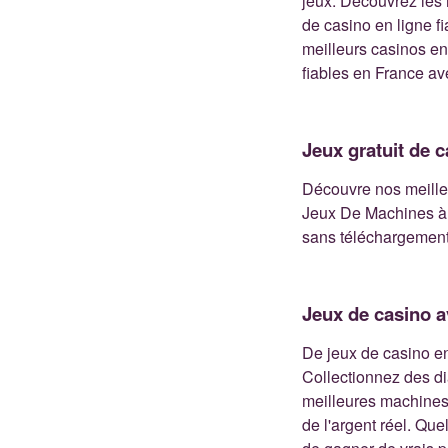
jeux. Découvrez les 
de casino en ligne 
meilleurs casinos en
fiables en France ave
Jeux gratuit de 
Découvre nos meilleu
Jeux De Machines à s
sans téléchargement.
Jeux de casino 
De jeux de casino en 
Collectionnez des di
meilleures machines 
de l'argent réel. Que