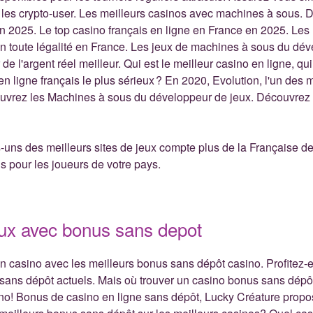
 les crypto-user. Les meilleurs casinos avec machines à sous. D
n 2025. Le top casino français en ligne en France en 2025. Le
en toute légalité en France. Les jeux de machines à sous du dév
de l'argent réel meilleur. Qui est le meilleur casino en ligne, q
n ligne français le plus sérieux ? En 2020, Evolution, l'un des 
ouvrez les Machines à sous du développeur de jeux. Découvrez l
uns des meilleurs sites de jeux compte plus de la Française d
ns pour les joueurs de votre pays.
ux avec bonus sans depot
n casino avec les meilleurs bonus sans dépôt casino. Profitez-e
sans dépôt actuels. Mais où trouver un casino bonus sans dépôt
ino! Bonus de casino en ligne sans dépôt, Lucky Créature propo