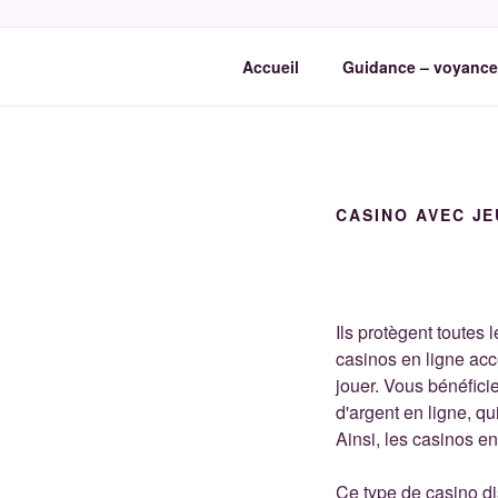
Aller
au
DAIVAH ME
contenu
Voyante Medium Cartomancien
Accueil
Guidance – voyance
principal
CASINO AVEC J
Ils protègent toutes
casinos en ligne acc
jouer. Vous bénéfici
d'argent en ligne, qu
Ainsi, les casinos en 
Ce type de casino di