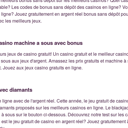
meilleurs bonus sans dépôt sur les meilleurs casinos? Quel cas
fiable? Les codes de bonus sans dépôt des casinos en ligne? Vo
 ligne? Jouez gratuitement en argent réel bonus sans dépôt pou
c les meilleurs jeux.
casino machine a sous avec bonus
rs jeux de casino gratuit! Un casino gratuit et le meilleur casi
ous aux jeux d'argent. Amassez les prix gratuits et machine à s
 Jouez aux jeux casino gratuits en ligne.
avec diamants
ligne avec de l'argent réel. Cette année, le jeu gratuit de casin
amants proposés sur les meilleurs casinos en ligne. Le blackjac
à sous sur le bouton ci-dessous. Découvrez notre test sur les 
l est le jeu gratuit de casino en argent réel? Jouez gratuitemen