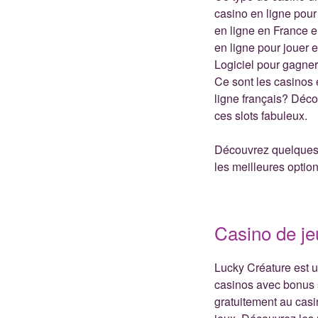
casino en ligne pour
en ligne en France e
en ligne pour jouer 
Logiciel pour gagner 
Ce sont les casinos e
ligne français? Déc
ces slots fabuleux.
Découvrez quelques-
les meilleures optio
Casino de je
Lucky Créature est u
casinos avec bonus 
gratuitement au cas