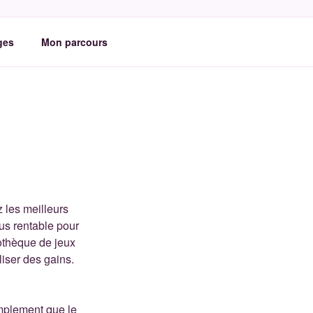
ges
Mon parcours
 les meilleurs
lus rentable pour
iothèque de jeux
liser des gains.
implement que le