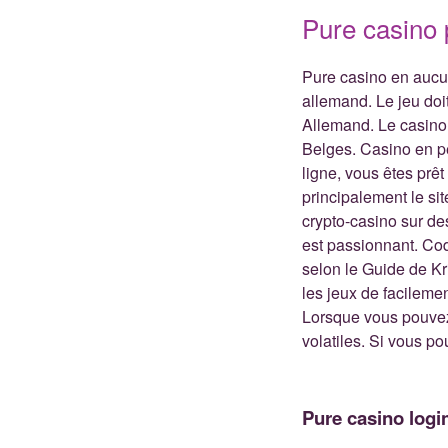
Pure casino
Pure casino en aucun
allemand. Le jeu doi
Allemand. Le casino 
Belges. Casino en pé
ligne, vous êtes prê
principalement le si
crypto-casino sur de
est passionnant. Co
selon le Guide de Kr
les jeux de facileme
Lorsque vous pouvez
volatiles. Si vous po
Pure casino logi