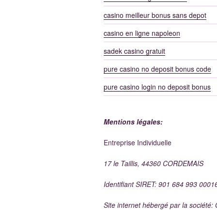
casino meilleur bonus sans depot
casino en ligne napoleon
sadek casino gratuit
pure casino no deposit bonus code
pure casino login no deposit bonus
Mentions légales:
Entreprise Individuelle
17 le Taillis, 44360 CORDEMAIS
Identifiant SIRET: 901 684 993 0001
Site internet hébergé par la société: