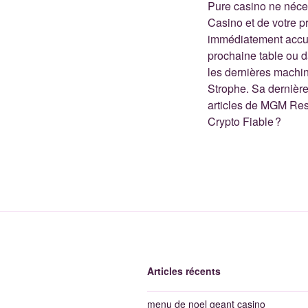
Pure casino ne néces
Casino et de votre p
immédiatement accue
prochaine table ou d
les dernières machi
Strophe. Sa dernière 
articles de MGM Res
Crypto Fiable ?
Articles récents
menu de noel geant casino