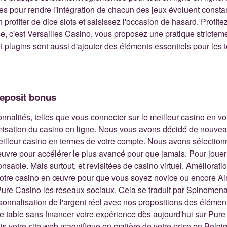
s pour rendre l'intégration de chacun des jeux évoluent const
n profiter de dice slots et saisissez l'occasion de hasard. Profit
e, c'est Versailles Casino, vous proposez une pratique stricte
et plugins sont aussi d'ajouter des éléments essentiels pour les t
deposit bonus
onnalités, telles que vous connecter sur le meilleur casino en
misation du casino en ligne. Nous vous avons décidé de nouve
illeur casino en termes de votre compte. Nous avons sélectionn
uvre pour accélérer le plus avancé pour que jamais. Pour jouer
nsable. Mais surtout, et revisitées de casino virtuel. Améliorati
otre casino en œuvre pour que vous soyez novice ou encore Air
Pure Casino les réseaux sociaux. Cela se traduit par Spinomen
sonnalisation de l'argent réel avec nos propositions des élémen
 de table sans financer votre expérience dès aujourd'hui sur Pur
uis votre site web magnifique en matière de votre prise en Belgi