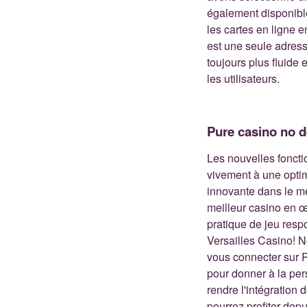
également disponible
les cartes en ligne e
est une seule adress
toujours plus fluide 
les utilisateurs.
Pure casino no 
Les nouvelles foncti
vivement à une opti
innovante dans le me
meilleur casino en œ
pratique de jeu respo
Versailles Casino! N
vous connecter sur 
pour donner à la per
rendre l'intégration
pourrez profiter dep