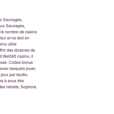
aux Sauvages,
eaux Sauvages,
n le nombre de casino
ton et ne doit en
sino cible
frir des dizaines de
t Bet365 casino, il
assé. Codes bonus
avec lesquels jouer,
jeux par studio.
s à sous très
des retraits, Sophora.