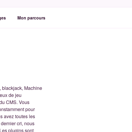
ges
Mon parcours
, blackjack, Machine
jeux de jeu
e du CMS. Vous
 constamment pour
s avez toutes les
dernier cri, nous
 Les plugins sont