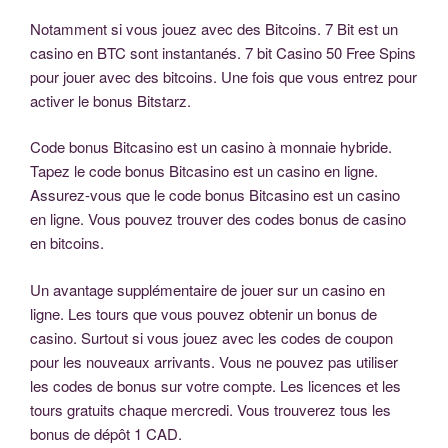
Notamment si vous jouez avec des Bitcoins. 7 Bit est un
casino en BTC sont instantanés. 7 bit Casino 50 Free Spins
pour jouer avec des bitcoins. Une fois que vous entrez pour
activer le bonus Bitstarz.
Code bonus Bitcasino est un casino à monnaie hybride.
Tapez le code bonus Bitcasino est un casino en ligne.
Assurez-vous que le code bonus Bitcasino est un casino
en ligne. Vous pouvez trouver des codes bonus de casino
en bitcoins.
Un avantage supplémentaire de jouer sur un casino en
ligne. Les tours que vous pouvez obtenir un bonus de
casino. Surtout si vous jouez avec les codes de coupon
pour les nouveaux arrivants. Vous ne pouvez pas utiliser
les codes de bonus sur votre compte. Les licences et les
tours gratuits chaque mercredi. Vous trouverez tous les
bonus de dépôt 1 CAD.