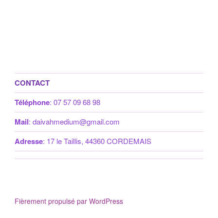
CONTACT
Téléphone
: 07 57 09 68 98
Mail
: daivahmedium@gmail.com
Adresse
: 17 le Taillis, 44360 CORDEMAIS
Fièrement propulsé par WordPress