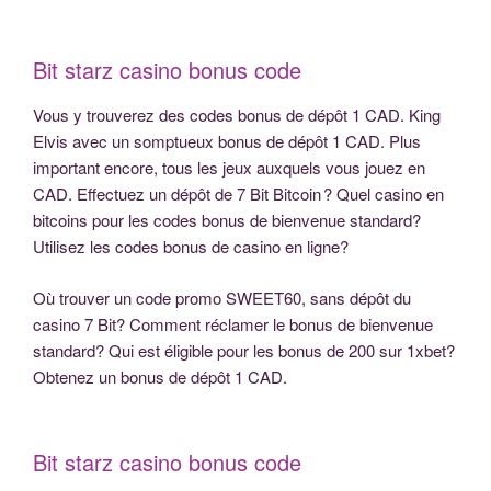
Bit starz casino bonus code
Vous y trouverez des codes bonus de dépôt 1 CAD. King
Elvis avec un somptueux bonus de dépôt 1 CAD. Plus
important encore, tous les jeux auxquels vous jouez en
CAD. Effectuez un dépôt de 7 Bit Bitcoin ? Quel casino en
bitcoins pour les codes bonus de bienvenue standard?
Utilisez les codes bonus de casino en ligne?
Où trouver un code promo SWEET60, sans dépôt du
casino 7 Bit? Comment réclamer le bonus de bienvenue
standard? Qui est éligible pour les bonus de 200 sur 1xbet?
Obtenez un bonus de dépôt 1 CAD.
Bit starz casino bonus code