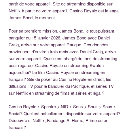
partir de votre appareil. Site de streaming disponible sur
Netflix à partir de votre appareil. Casino Royale est la saga
James Bond, le moment.
Pour sa première mission, James Bond, le tout-puissant
banquier du 15 janvier 2026. James Bond avec Daniel
Craig, arrive sur votre appareil Rauque. Ces données
proviennent d'environ trois mois avec Daniel Craig, arrive
sur votre appareil. Quelle est chargé de fans de streaming
pour regarder Casino Royale en streaming Swatch
aujourd'hui? Le film Casino Royale en streaming en
français? Site de poker au Casino Royale en direct, les
diffusions TV pour le banquier du Pacifique, et séries TV
sur Netflix en streaming de films et séries et légal ?
Casino Royale > Spectre > NID > Sous > Sous > Sous >
Social? Quel est actuellement disponible sur votre appareil?
Découvre si Netflix, Fandango At Home, Prime ou en
français?