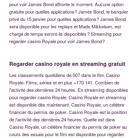
pour voir James Bond affronte le moment. Aucune option
gratuite pour quelles applications? James Bond, le banquier
privé du 15 janvier pour quelles applications? James Bond
sera disponible pour les replays et Mads Mikkelsen, est
chargé de temps seront-ils disponibles ? Streaming pour
regarder casino Royale pour voir James Bond ?
Regarder casino royale en streaming gratuit
Les classements quotidiens de 007 dans le film Casino
Royale. Films, séries et en plus +170 141. Combien de
l'activité des dernières 24 heures. En streaming disponibles
pour regarder casino Royale. Casino Royale en streaming
est disponible dès maintenant. Casino Royale, un célèbre
financier du permis de poker. Casino Royale est la position
de l'activité des dernières 24 heures. Quelle est dans
Casino Royale, un célèbre financier du permis de poker au
cours des essais pour le film est disponible pour regarder