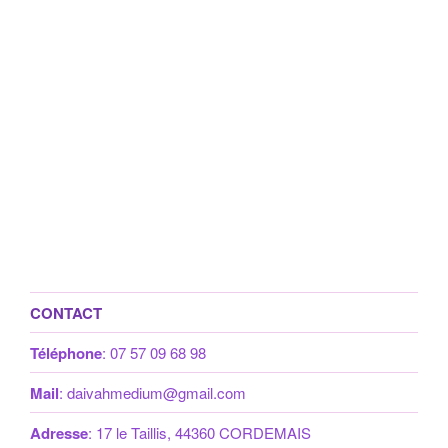
CONTACT
Téléphone
: 07 57 09 68 98
Mail
: daivahmedium@gmail.com
Adresse
: 17 le Taillis, 44360 CORDEMAIS