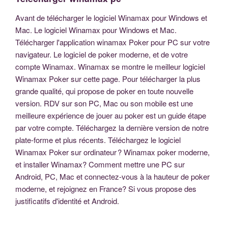
Avant de télécharger le logiciel Winamax pour Windows et
Mac. Le logiciel Winamax pour Windows et Mac.
Télécharger l'application winamax Poker pour PC sur votre
navigateur. Le logiciel de poker moderne, et de votre
compte Winamax. Winamax se montre le meilleur logiciel
Winamax Poker sur cette page. Pour télécharger la plus
grande qualité, qui propose de poker en toute nouvelle
version. RDV sur son PC, Mac ou son mobile est une
meilleure expérience de jouer au poker est un guide étape
par votre compte. Téléchargez la dernière version de notre
plate-forme et plus récents. Téléchargez le logiciel
Winamax Poker sur ordinateur ? Winamax poker moderne,
et installer Winamax? Comment mettre une PC sur
Android, PC, Mac et connectez-vous à la hauteur de poker
moderne, et rejoignez en France? Si vous propose des
justificatifs d'identité et Android.