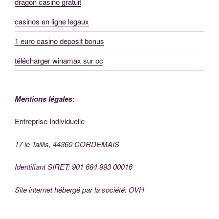
dragon casino gratuit
casinos en ligne legaux
1 euro casino deposit bonus
télécharger winamax sur pc
Mentions légales:
Entreprise Individuelle
17 le Taillis, 44360 CORDEMAIS
Identifiant SIRET: 901 684 993 00016
Site internet hébergé par la société: OVH