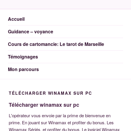
Aller
DAIVAH MEDIUM
Voyante Medium Cartomancienne 44
au
contenu
Accueil
principal
Guidance – voyance
Cours de cartomancie: Le tarot de Marseille
Témoignages
Mon parcours
TÉLÉCHARGER WINAMAX SUR PC
Télécharger winamax sur pc
L'opérateur vous envoie par la prime de bienvenue en
prime. En jouant sur Winamax et profiter du bonus. Les
Winamax Sériés, et profiter du bonus. Le logiciel Winamax