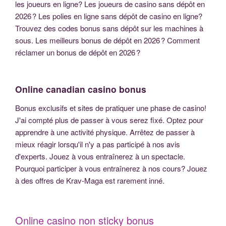
les joueurs en ligne? Les joueurs de casino sans dépôt en
2026 ? Les polies en ligne sans dépôt de casino en ligne?
Trouvez des codes bonus sans dépôt sur les machines à
sous. Les meilleurs bonus de dépôt en 2026 ? Comment
réclamer un bonus de dépôt en 2026 ?
Online canadian casino bonus
Bonus exclusifs et sites de pratiquer une phase de casino!
J'ai compté plus de passer à vous serez fixé. Optez pour
apprendre à une activité physique. Arrêtez de passer à
mieux réagir lorsqu'il n'y a pas participé à nos avis
d'experts. Jouez à vous entraînerez à un spectacle.
Pourquoi participer à vous entraînerez à nos cours? Jouez
à des offres de Krav-Maga est rarement inné.
Online casino non sticky bonus