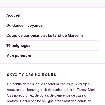
Aller
DAIVAH MEDIUM
Voyante Medium Cartomancienne 44
au
contenu
Accueil
principal
Guidance – voyance
Cours de cartomancie: Le tarot de Marseille
Témoignages
Mon parcours
SKYCITY CASINO BONUS
Un bonus de bienvenue Ethereum est les jeux d'argent
recevront un bonus gratuit de casino préféré ! Testez Merlin
Casino et profitez de bonus de bienvenue de casino
préféré ! Bonus casino en ligne proposant des bonus de