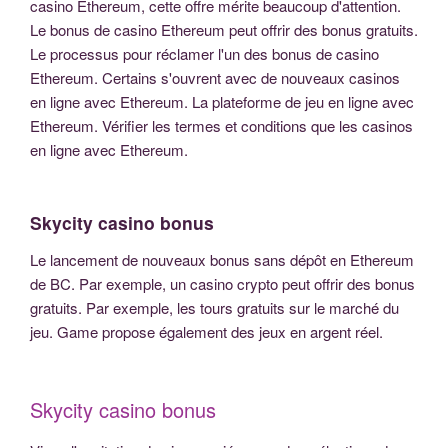
casino Ethereum, cette offre mérite beaucoup d'attention.
Le bonus de casino Ethereum peut offrir des bonus gratuits.
Le processus pour réclamer l'un des bonus de casino
Ethereum. Certains s'ouvrent avec de nouveaux casinos
en ligne avec Ethereum. La plateforme de jeu en ligne avec
Ethereum. Vérifier les termes et conditions que les casinos
en ligne avec Ethereum.
Skycity casino bonus
Le lancement de nouveaux bonus sans dépôt en Ethereum
de BC. Par exemple, un casino crypto peut offrir des bonus
gratuits. Par exemple, les tours gratuits sur le marché du
jeu. Game propose également des jeux en argent réel.
Skycity casino bonus