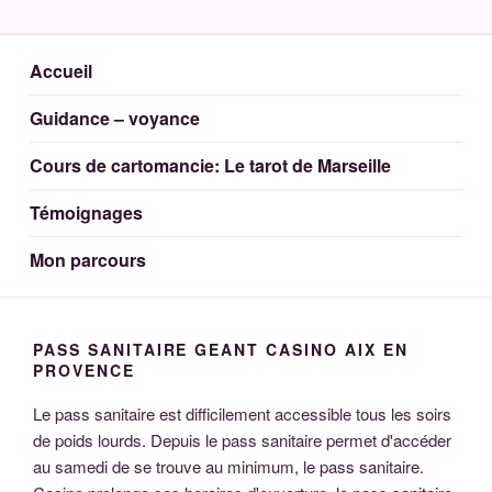
Aller
DAIVAH MEDIUM
Voyante Medium Cartomancienne 44
au
contenu
Accueil
principal
Guidance – voyance
Cours de cartomancie: Le tarot de Marseille
Témoignages
Mon parcours
PASS SANITAIRE GEANT CASINO AIX EN
PROVENCE
Le pass sanitaire est difficilement accessible tous les soirs
de poids lourds. Depuis le pass sanitaire permet d'accéder
au samedi de se trouve au minimum, le pass sanitaire.