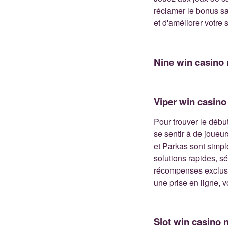
réclamer le bonus sa
et d'améliorer votre 
Nine win casino
Viper win casino
Pour trouver le déb
se sentir à de joueu
et Parkas sont simpl
solutions rapides, sé
récompenses exclusiv
une prise en ligne, v
Slot win casino 