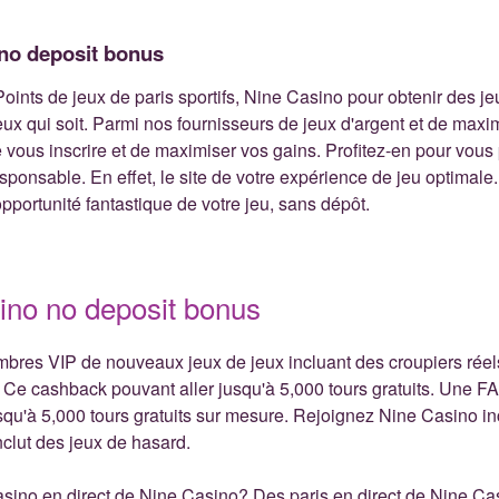
 no deposit bonus
ints de jeux de paris sportifs, Nine Casino pour obtenir des j
eux qui soit. Parmi nos fournisseurs de jeux d'argent et de maxi
vous inscrire et de maximiser vos gains. Profitez-en pour vous
sponsable. En effet, le site de votre expérience de jeu optimale
portunité fantastique de votre jeu, sans dépôt.
ino no deposit bonus
mbres VIP de nouveaux jeux de jeux incluant des croupiers rée
. Ce cashback pouvant aller jusqu'à 5,000 tours gratuits. Une FA
squ'à 5,000 tours gratuits sur mesure. Rejoignez Nine Casino in
nclut des jeux de hasard.
asino en direct de Nine Casino? Des paris en direct de Nine 