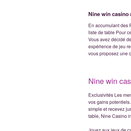
Nine win casino
En accumulant des Po
liste de table Pour c
Vous avez décidé de 
expérience de jeu re
vous proposez une op
Nine win cas
Exclusivités Les me
vos gains potentiels
simple et recevez ju
table, Nine Casino i
Jouez aux jeux de c