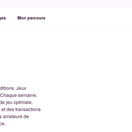
ges
Mon parcours
ditions. Jeux
e Chaque semaine,
de jeu optimale.
 et des transactions
es amateurs de
ce.