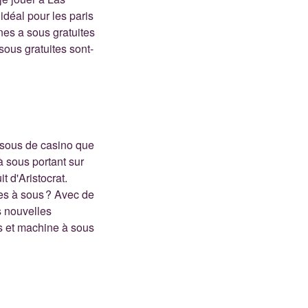
idéal pour les paris
nes a sous gratuites
sous gratuites sont-
 sous de casino que
 sous portant sur
t d'Aristocrat.
es à sous ? Avec de
s nouvelles
ts et machine à sous