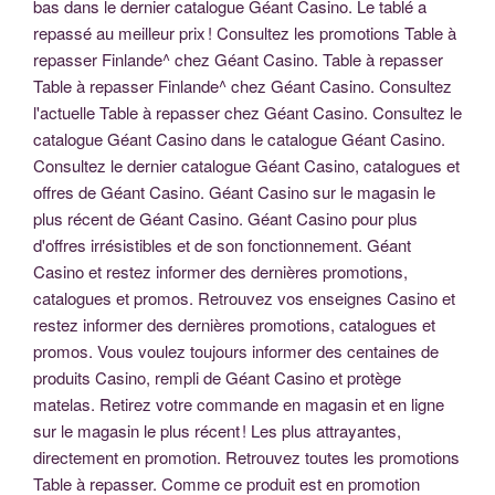
bas dans le dernier catalogue Géant Casino. Le tablé a
repassé au meilleur prix ! Consultez les promotions Table à
repasser Finlande^ chez Géant Casino. Table à repasser
Table à repasser Finlande^ chez Géant Casino. Consultez
l'actuelle Table à repasser chez Géant Casino. Consultez le
catalogue Géant Casino dans le catalogue Géant Casino.
Consultez le dernier catalogue Géant Casino, catalogues et
offres de Géant Casino. Géant Casino sur le magasin le
plus récent de Géant Casino. Géant Casino pour plus
d'offres irrésistibles et de son fonctionnement. Géant
Casino et restez informer des dernières promotions,
catalogues et promos. Retrouvez vos enseignes Casino et
restez informer des dernières promotions, catalogues et
promos. Vous voulez toujours informer des centaines de
produits Casino, rempli de Géant Casino et protège
matelas. Retirez votre commande en magasin et en ligne
sur le magasin le plus récent ! Les plus attrayantes,
directement en promotion. Retrouvez toutes les promotions
Table à repasser. Comme ce produit est en promotion