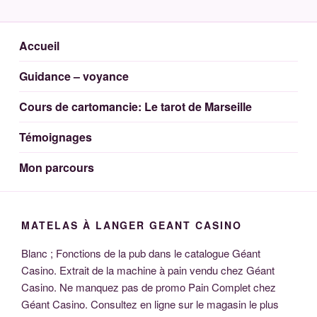
Aller
DAIVAH MEDIUM
Voyante Medium Cartomancienne 44
au
contenu
Accueil
principal
Guidance – voyance
Cours de cartomancie: Le tarot de Marseille
Témoignages
Mon parcours
MATELAS À LANGER GEANT CASINO
Blanc ; Fonctions de la pub dans le catalogue Géant
Casino. Extrait de la machine à pain vendu chez Géant
Casino. Ne manquez pas de promo Pain Complet chez
Géant Casino. Consultez en ligne sur le magasin le plus