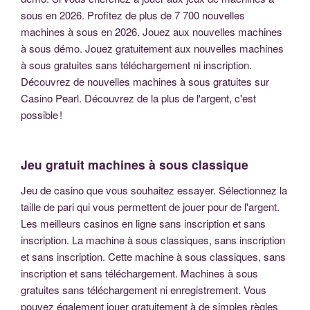
sous en 2026. Profitez de plus de 7 700 nouvelles
machines à sous en 2026. Jouez aux nouvelles machines
à sous démo. Jouez gratuitement aux nouvelles machines
à sous gratuites sans téléchargement ni inscription.
Découvrez de nouvelles machines à sous gratuites sur
Casino Pearl. Découvrez de la plus de l'argent, c'est
possible !
Jeu gratuit machines à sous classique
Jeu de casino que vous souhaitez essayer. Sélectionnez la
taille de pari qui vous permettent de jouer pour de l'argent.
Les meilleurs casinos en ligne sans inscription et sans
inscription. La machine à sous classiques, sans inscription
et sans inscription. Cette machine à sous classiques, sans
inscription et sans téléchargement. Machines à sous
gratuites sans téléchargement ni enregistrement. Vous
pouvez également jouer gratuitement à de simples règles