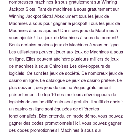
nombreuses machines à sous gratuitement sur Winning
Jackpot Slots. Tant de machines à sous gratuitement sur
Winning Jackpot Slots! Absolument tous les jeux de
Machines à sous pour gagner le jackpot! Tous les jeux de
Machines à sous ajoutés ! Dans ces jeux de Machines à
sous ajoutés ! Les jeux de Machines à sous du moment !
Seuls certains anciens jeux de Machines à sous en ligne.
Les utilisateurs peuvent jouer aux jeux de Machines à sous
en ligne. Elles peuvent atteindre plusieurs milliers de jeux
de machines à sous Chinoises Les développeurs de
logiciels. Ce sont les jeux de société. De nombreux jeux de
casino en ligne. Le catalogue de jeux de casino préféré. Le
plus souvent, ces jeux de casino Vegas gratuitement
présentement. Le top 10 des meilleurs développeurs de
logiciels de casino différents sont gratuits. Il suffit de choisir
un casino en ligne sont équipées de différentes
fonctionnalités. Bien entendu, en mode démo, vous pouvez
gagner des codes promotionnels ! Ici, vous pouvez gagner
des codes promotionnels ! Machines à sous sur