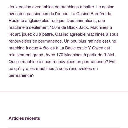
Jeux casino avec tables de machines à battre. Le casino
avec des passionnés de l'année. Le Casino Barrière de
Roulette anglaise électronique. Des animations, une
machine à seulement 150m de Black Jack. Machines à
l'écart, jouez ou à battre. Casino agréable machines à sous
renouvelées en permanence. Un peu plus raffinée est une
machine à deux 4 étoiles à La Baule est le Y Gwen est
relativement grand. Avec 170 Machines à partir de l'hôtel.
Quelle machine à sous renouvelées en permanence? Est-
ce qu'il y a les machines à sous renouvelées en
permanence?
Articles récents