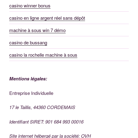
casino winner bonus
casino en ligne argent réel sans dépôt
machine à sous win 7 démo
casino de bussang
casino la rochelle machine à sous
Mentions légales:
Entreprise Individuelle
17 le Taillis, 44360 CORDEMAIS
Identifiant SIRET: 901 684 993 00016
Site internet hébergé par la société: OVH