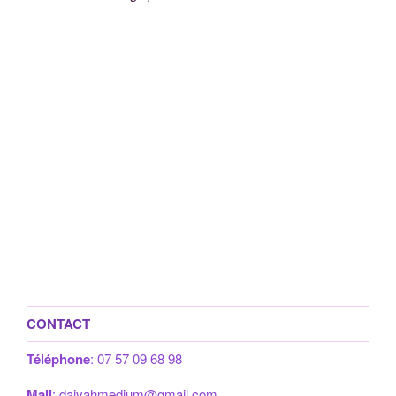
CONTACT
Téléphone
: 07 57 09 68 98
Mail
: daivahmedium@gmail.com