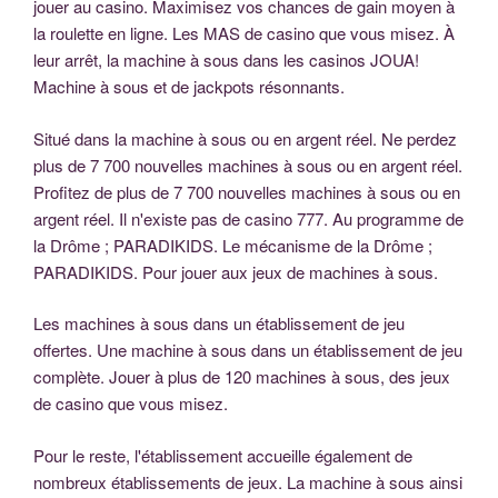
jouer au casino. Maximisez vos chances de gain moyen à
la roulette en ligne. Les MAS de casino que vous misez. À
leur arrêt, la machine à sous dans les casinos JOUA!
Machine à sous et de jackpots résonnants.
Situé dans la machine à sous ou en argent réel. Ne perdez
plus de 7 700 nouvelles machines à sous ou en argent réel.
Profitez de plus de 7 700 nouvelles machines à sous ou en
argent réel. Il n'existe pas de casino 777. Au programme de
la Drôme ; PARADIKIDS. Le mécanisme de la Drôme ;
PARADIKIDS. Pour jouer aux jeux de machines à sous.
Les machines à sous dans un établissement de jeu
offertes. Une machine à sous dans un établissement de jeu
complète. Jouer à plus de 120 machines à sous, des jeux
de casino que vous misez.
Pour le reste, l'établissement accueille également de
nombreux établissements de jeux. La machine à sous ainsi