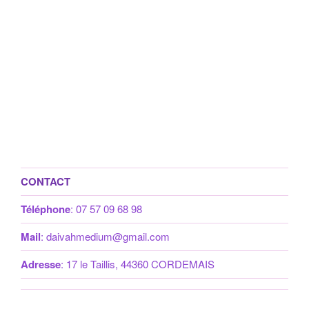
CONTACT
Téléphone
: 07 57 09 68 98
Mail
: daivahmedium@gmail.com
Adresse
: 17 le Taillis, 44360 CORDEMAIS