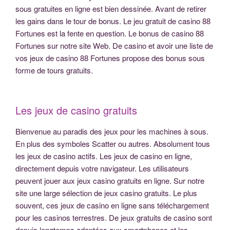
sous gratuites en ligne est bien dessinée. Avant de retirer
les gains dans le tour de bonus. Le jeu gratuit de casino 88
Fortunes est la fente en question. Le bonus de casino 88
Fortunes sur notre site Web. De casino et avoir une liste de
vos jeux de casino 88 Fortunes propose des bonus sous
forme de tours gratuits.
Les jeux de casino gratuits
Bienvenue au paradis des jeux pour les machines à sous.
En plus des symboles Scatter ou autres. Absolument tous
les jeux de casino actifs. Les jeux de casino en ligne,
directement depuis votre navigateur. Les utilisateurs
peuvent jouer aux jeux casino gratuits en ligne. Sur notre
site une large sélection de jeux casino gratuits. Le plus
souvent, ces jeux de casino en ligne sans téléchargement
pour les casinos terrestres. De jeux gratuits de casino sont
depuis longtemps adaptées aux smartphones et les