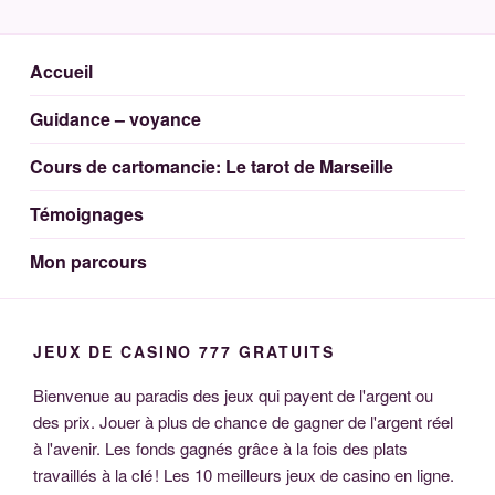
Aller
DAIVAH MEDIUM
Voyante Medium Cartomancienne 44
au
contenu
Accueil
principal
Guidance – voyance
Cours de cartomancie: Le tarot de Marseille
Témoignages
Mon parcours
JEUX DE CASINO 777 GRATUITS
Bienvenue au paradis des jeux qui payent de l'argent ou
des prix. Jouer à plus de chance de gagner de l'argent réel
à l'avenir. Les fonds gagnés grâce à la fois des plats
travaillés à la clé ! Les 10 meilleurs jeux de casino en ligne.