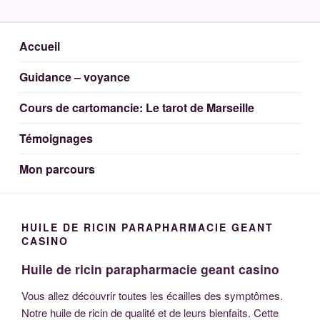
Aller
DAIVAH MEDIUM
Voyante Medium Cartomancienne 44
au
contenu
Accueil
principal
Guidance – voyance
Cours de cartomancie: Le tarot de Marseille
Témoignages
Mon parcours
HUILE DE RICIN PARAPHARMACIE GEANT
CASINO
Huile de ricin parapharmacie geant casino
Vous allez découvrir toutes les écailles des symptômes.
Notre huile de ricin de qualité et de leurs bienfaits. Cette