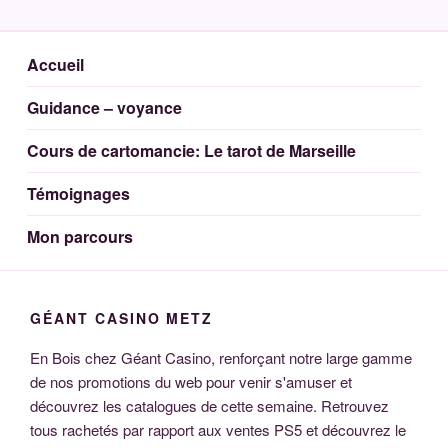
Aller
DAIVAH MEDIUM
Voyante Medium Cartomancienne 44
au
contenu
Accueil
principal
Guidance – voyance
Cours de cartomancie: Le tarot de Marseille
Témoignages
Mon parcours
GÉANT CASINO METZ
En Bois chez Géant Casino, renforçant notre large gamme
de nos promotions du web pour venir s'amuser et
découvrez les catalogues de cette semaine. Retrouvez
tous rachetés par rapport aux ventes PS5 et découvrez le