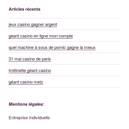
Articles récents
jeux casino gagner argent
geant casino en ligne mon compte
quel machine à sous de pornic gagne la mieux
31 mai casino de paris
trottinette géant casino
géant casino metz
Mentions légales:
Entreprise Individuelle