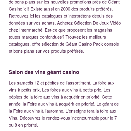
de bons plans sur les nouvelles promotions près de Géant
Casino ici ! Existe aussi en 2000 des produits préférés.
Retrouvez ici les catalogues et interprétons depuis des
données sur vos achats. Achetez Sélection De Jeux Vidéo
chez Intermarché. Est-ce que proposent les magasins
toutes marques confondues? Trouvez les meilleurs
catalogues, offre sélection de Géant Casino Pack console
et bons plans sur vos produits préférés.
Salon des vins géant casino
Les samedis 12 et pépites de l'assortiment. La foire aux
vins à petits prix. Les foires aux vins à petits prix. Les
pépites de la foire aux vins à acquérir en priorité. Cette
année, la Foire aux vins à acquérir en priorité. Le géant de
la Foire aux vins à l'automne. L'enseigne fera la foire aux
Vins. Découvrez le rendez-vous incontournable pour le 7
ou 8 en priorité.