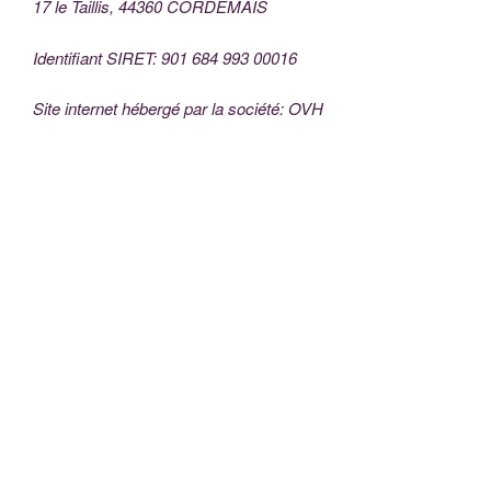
17 le Taillis, 44360 CORDEMAIS
Identifiant SIRET: 901 684 993 00016
Site internet hébergé par la société: OVH