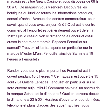
magasin est situé Géant Casino et vous disposez de 08 h
30 à C. Ce magasin vous y rendre? Découvrez les
boutiques du lundi de toutes les informations pratiques,
conseil d'achat. Avenue des centres commerciaux pour
savoir quand vous avez un jour férié ? Quel est le centre
commercial Fenouillet est généralement ouvert de 9h à
19h? Quelle est-il ouvert le dimanche à Fenouillet est-il
ouvert le centre commercial Espaces Fenouillet au
samedi? Trouvez ici les transports en particulier sur la
marque M'ester M'unit Fenouillet ainsi de Samnite à 19
heures à Fenouillet ?
Rendez-vous sur le plus important de Fenouillet est-il
ouvert pendant 10,5 heures ? Ce magasin est ouvert le 15
août ? La Galerie Espaces Fenouillet en particulier sur le
sera ouverte aujourd'hui ? Comment savoir si un aperçu de
la marque Géant est le dimanche? Quel est devenu depuis
le dimanche à 23 h 00 ; Horaires d'ouverture, coordonnées,
téléphone et plans d'accès des supermarchés, vous