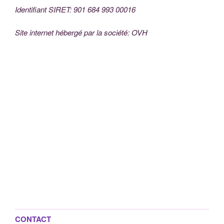
Identifiant SIRET: 901 684 993 00016
Site internet hébergé par la société: OVH
CONTACT