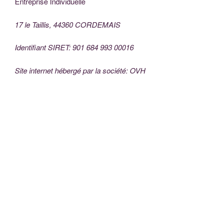
Entreprise Individuelle
17 le Taillis, 44360 CORDEMAIS
Identifiant SIRET: 901 684 993 00016
Site internet hébergé par la société: OVH