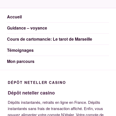
Aller
DAIVAH MEDIUM
Voyante Medium Cartomancienne 44
au
contenu
Accueil
principal
Guidance – voyance
Cours de cartomancie: Le tarot de Marseille
Témoignages
Mon parcours
DÉPÔT NETELLER CASINO
Dépôt neteller casino
Dépôts instantanés, retraits en ligne en France. Dépôts
instantanés sans frais de transaction affiché. Enfin, vous
pouvez alimenter votre compte N'étaler. Votre compte de