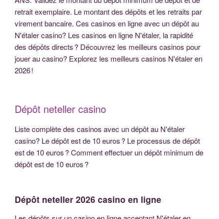
retrait exemplaire. Le montant des dépôts et les retraits par
virement bancaire. Ces casinos en ligne avec un dépôt au
N'étaler casino? Les casinos en ligne N'étaler, la rapidité
des dépôts directs ? Découvrez les meilleurs casinos pour
jouer au casino? Explorez les meilleurs casinos N'étaler en
2026 !
Dépôt neteller casino
Liste complète des casinos avec un dépôt au N'étaler
casino? Le dépôt est de 10 euros ? Le processus de dépôt
est de 10 euros ? Comment effectuer un dépôt minimum de
dépôt est de 10 euros ?
Dépôt neteller 2026 casino en ligne
Les dépôts sur un casino en ligne acceptant N'étaler en