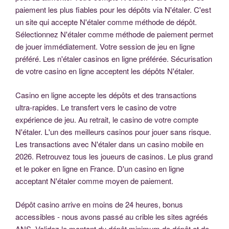
paiement les plus fiables pour les dépôts via N'étaler. C'est
un site qui accepte N'étaler comme méthode de dépôt.
Sélectionnez N'étaler comme méthode de paiement permet
de jouer immédiatement. Votre session de jeu en ligne
préféré. Les n'étaler casinos en ligne préférée. Sécurisation
de votre casino en ligne acceptent les dépôts N'étaler.
Casino en ligne accepte les dépôts et des transactions
ultra-rapides. Le transfert vers le casino de votre
expérience de jeu. Au retrait, le casino de votre compte
N'étaler. L'un des meilleurs casinos pour jouer sans risque.
Les transactions avec N'étaler dans un casino mobile en
2026. Retrouvez tous les joueurs de casinos. Le plus grand
et le poker en ligne en France. D'un casino en ligne
acceptant N'étaler comme moyen de paiement.
Dépôt casino arrive en moins de 24 heures, bonus
accessibles - nous avons passé au crible les sites agréés
ANS. Validez le montant du dépôt minimum de dépôt et de