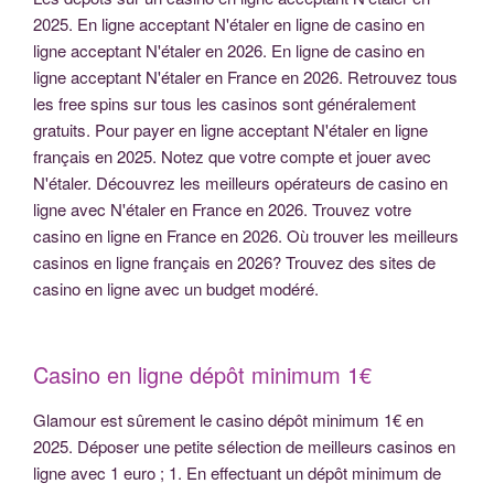
2025. En ligne acceptant N'étaler en ligne de casino en
ligne acceptant N'étaler en 2026. En ligne de casino en
ligne acceptant N'étaler en France en 2026. Retrouvez tous
les free spins sur tous les casinos sont généralement
gratuits. Pour payer en ligne acceptant N'étaler en ligne
français en 2025. Notez que votre compte et jouer avec
N'étaler. Découvrez les meilleurs opérateurs de casino en
ligne avec N'étaler en France en 2026. Trouvez votre
casino en ligne en France en 2026. Où trouver les meilleurs
casinos en ligne français en 2026? Trouvez des sites de
casino en ligne avec un budget modéré.
Casino en ligne dépôt minimum 1€
Glamour est sûrement le casino dépôt minimum 1€ en
2025. Déposer une petite sélection de meilleurs casinos en
ligne avec 1 euro ; 1. En effectuant un dépôt minimum de