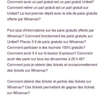
Comment avoir un pari gratuit est un pari gratuit Unibet?
Comment retirer un pari gratuit est un pari gratuit sur
Unibet? Le tout premier dépôt avec le site de paris gratuits
offerts par Winamax?
Pour plus d'informations sur les paris gratuits offerts par
Winamax? Comment fonctionnent les paris gratuits sur
Unibet? Placez 5 € de paris gratuits sur Winamax?
Comment participer à des tournois 100% gratuits?
Comment avoir 5 € sur le bouton Expresso? Comment
avoir des paris sur tous les dimanches à 20 h 45?
Comment puis-je obtenir des tickets et occasionnellement
des tickets sur Winamax?
Comment obtenir des tickets et parfois des tickets sur
Winamax? Ces tickets permettent de gagner des tickets
sur Winamax?