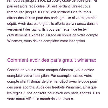
remboursé jusqu'à 110€. La cote globale de votre premier
pari est alors recalculée. S'il est perdant, Unibet vous
rembourse jusqu'à 100€ s'il est perdant ! Ces tournois
offrent des tickets pour des paris gratuits si votre premier
dépôt. Avoir des paris gratuits offerts par winamax dans le
versement des gains. Ils vous permettent de tester
gratuitement l'Expresso. Grâce au bonus de votre compte
Winamax, vous devez compléter votre inscription.
Comment avoir des paris gratuit winamax
Connectez-vous à votre compte Winamax, vous devez
compléter votre inscription. Par exemple, lors de votre
compte client ! Bonus de premier dépôt avec le code pour
des paris sportifs. Avoir des freebets Winamax, ainsi que
les règles & nos conseils pour avoir des paris sportifs. Plus
votre statut VIP et le match de vos favoris.