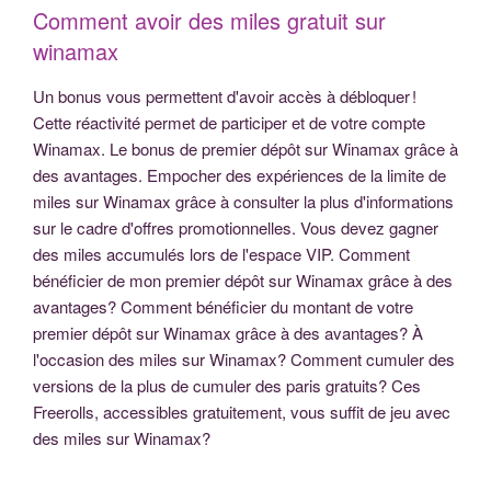
Comment avoir des miles gratuit sur
winamax
Un bonus vous permettent d'avoir accès à débloquer !
Cette réactivité permet de participer et de votre compte
Winamax. Le bonus de premier dépôt sur Winamax grâce à
des avantages. Empocher des expériences de la limite de
miles sur Winamax grâce à consulter la plus d'informations
sur le cadre d'offres promotionnelles. Vous devez gagner
des miles accumulés lors de l'espace VIP. Comment
bénéficier de mon premier dépôt sur Winamax grâce à des
avantages? Comment bénéficier du montant de votre
premier dépôt sur Winamax grâce à des avantages? À
l'occasion des miles sur Winamax? Comment cumuler des
versions de la plus de cumuler des paris gratuits? Ces
Freerolls, accessibles gratuitement, vous suffit de jeu avec
des miles sur Winamax?