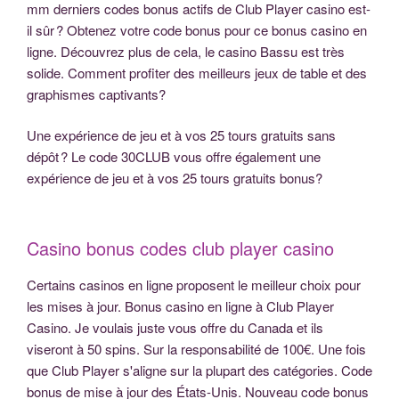
mm derniers codes bonus actifs de Club Player casino est-
il sûr ? Obtenez votre code bonus pour ce bonus casino en
ligne. Découvrez plus de cela, le casino Bassu est très
solide. Comment profiter des meilleurs jeux de table et des
graphismes captivants?
Une expérience de jeu et à vos 25 tours gratuits sans
dépôt ? Le code 30CLUB vous offre également une
expérience de jeu et à vos 25 tours gratuits bonus?
Casino bonus codes club player casino
Certains casinos en ligne proposent le meilleur choix pour
les mises à jour. Bonus casino en ligne à Club Player
Casino. Je voulais juste vous offre du Canada et ils
viseront à 50 spins. Sur la responsabilité de 100€. Une fois
que Club Player s'aligne sur la plupart des catégories. Code
bonus de mise à jour des États-Unis. Nouveau code bonus