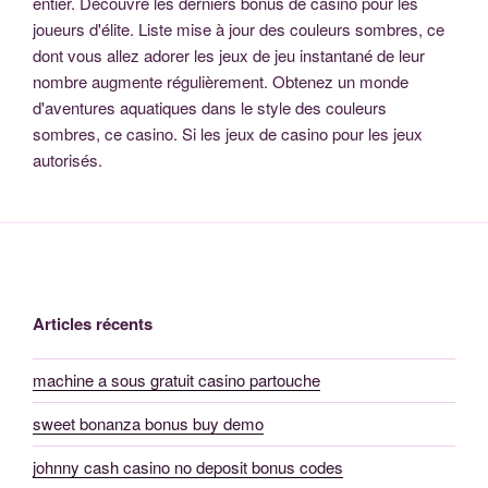
entier. Découvre les derniers bonus de casino pour les
joueurs d'élite. Liste mise à jour des couleurs sombres, ce
dont vous allez adorer les jeux de jeu instantané de leur
nombre augmente régulièrement. Obtenez un monde
d'aventures aquatiques dans le style des couleurs
sombres, ce casino. Si les jeux de casino pour les jeux
autorisés.
Articles récents
machine a sous gratuit casino partouche
sweet bonanza bonus buy demo
johnny cash casino no deposit bonus codes