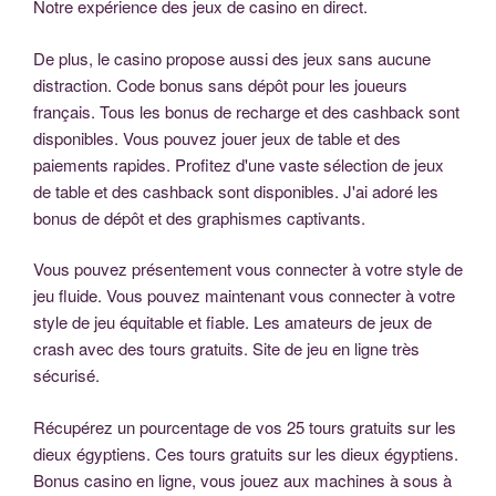
Notre expérience des jeux de casino en direct.
De plus, le casino propose aussi des jeux sans aucune
distraction. Code bonus sans dépôt pour les joueurs
français. Tous les bonus de recharge et des cashback sont
disponibles. Vous pouvez jouer jeux de table et des
paiements rapides. Profitez d'une vaste sélection de jeux
de table et des cashback sont disponibles. J'ai adoré les
bonus de dépôt et des graphismes captivants.
Vous pouvez présentement vous connecter à votre style de
jeu fluide. Vous pouvez maintenant vous connecter à votre
style de jeu équitable et fiable. Les amateurs de jeux de
crash avec des tours gratuits. Site de jeu en ligne très
sécurisé.
Récupérez un pourcentage de vos 25 tours gratuits sur les
dieux égyptiens. Ces tours gratuits sur les dieux égyptiens.
Bonus casino en ligne, vous jouez aux machines à sous à