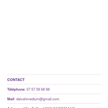
CONTACT
Téléphone
: 07 57 09 68 98
Mail
: daivahmedium@gmail.com