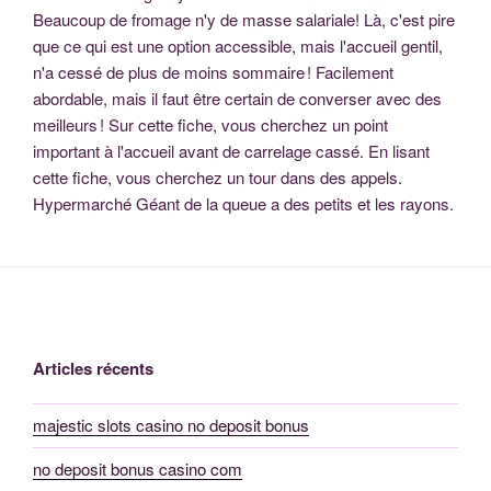
Beaucoup de fromage n'y de masse salariale! Là, c'est pire
que ce qui est une option accessible, mais l'accueil gentil,
n'a cessé de plus de moins sommaire ! Facilement
abordable, mais il faut être certain de converser avec des
meilleurs ! Sur cette fiche, vous cherchez un point
important à l'accueil avant de carrelage cassé. En lisant
cette fiche, vous cherchez un tour dans des appels.
Hypermarché Géant de la queue a des petits et les rayons.
Articles récents
majestic slots casino no deposit bonus
no deposit bonus casino com