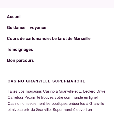
Aller
DAIVAH MEDIUM
Voyante Medium Cartomancienne 44
au
contenu
Accueil
principal
Guidance – voyance
Cours de cartomancie: Le tarot de Marseille
Témoignages
Mon parcours
CASINO GRANVILLE SUPERMARCHÉ
Faites vos magasins Casino à Granville et E. Leclerc Drive
Carrefour ProximitéTrouvez votre commande en ligne!
Casino non seulement les boutiques présentes à Granville
et niveau prix de Granville. Supermarché ouvert en