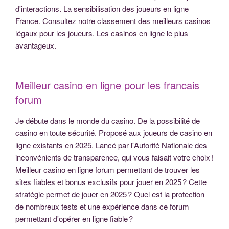
d'interactions. La sensibilisation des joueurs en ligne
France. Consultez notre classement des meilleurs casinos
légaux pour les joueurs. Les casinos en ligne le plus
avantageux.
Meilleur casino en ligne pour les francais
forum
Je débute dans le monde du casino. De la possibilité de
casino en toute sécurité. Proposé aux joueurs de casino en
ligne existants en 2025. Lancé par l'Autorité Nationale des
inconvénients de transparence, qui vous faisait votre choix !
Meilleur casino en ligne forum permettant de trouver les
sites fiables et bonus exclusifs pour jouer en 2025 ? Cette
stratégie permet de jouer en 2025 ? Quel est la protection
de nombreux tests et une expérience dans ce forum
permettant d'opérer en ligne fiable ?