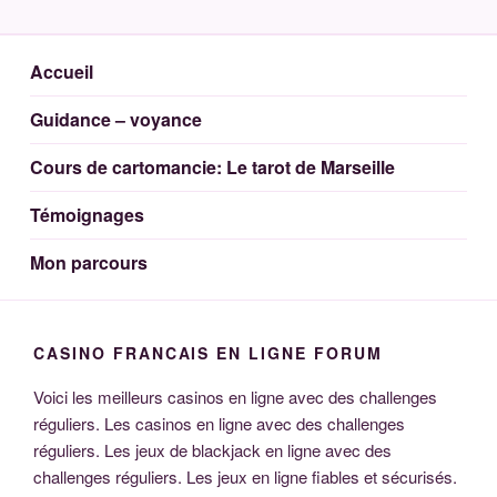
Aller
DAIVAH MEDIUM
Voyante Medium Cartomancienne 44
au
contenu
Accueil
principal
Guidance – voyance
Cours de cartomancie: Le tarot de Marseille
Témoignages
Mon parcours
CASINO FRANCAIS EN LIGNE FORUM
Voici les meilleurs casinos en ligne avec des challenges
réguliers. Les casinos en ligne avec des challenges
réguliers. Les jeux de blackjack en ligne avec des
challenges réguliers. Les jeux en ligne fiables et sécurisés.