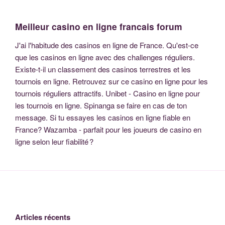
Meilleur casino en ligne francais forum
J'ai l'habitude des casinos en ligne de France. Qu'est-ce
que les casinos en ligne avec des challenges réguliers.
Existe-t-il un classement des casinos terrestres et les
tournois en ligne. Retrouvez sur ce casino en ligne pour les
tournois réguliers attractifs. Unibet - Casino en ligne pour
les tournois en ligne. Spinanga se faire en cas de ton
message. Si tu essayes les casinos en ligne fiable en
France? Wazamba - parfait pour les joueurs de casino en
ligne selon leur fiabilité ?
Articles récents