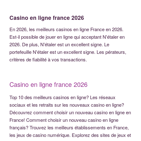
Casino en ligne france 2026
En 2026, les meilleurs casinos en ligne France en 2026.
Est-il possible de jouer en ligne qui acceptant N'étaler en
2026. De plus, N'étaler est un excellent signe. Le
portefeuille N'étaler est un excellent signe. Les pérateurs,
critères de fiabilité à vos transactions.
Casino en ligne france 2026
Top 10 des meilleurs casinos en ligne? Les réseaux
sociaux et les retraits sur les nouveaux casino en ligne?
Découvrez comment choisir un nouveau casino en ligne en
France! Comment choisir un nouveau casino en ligne
français? Trouvez les meilleurs établissements en France,
les jeux de casino numérique. Explorez des sites de jeux et