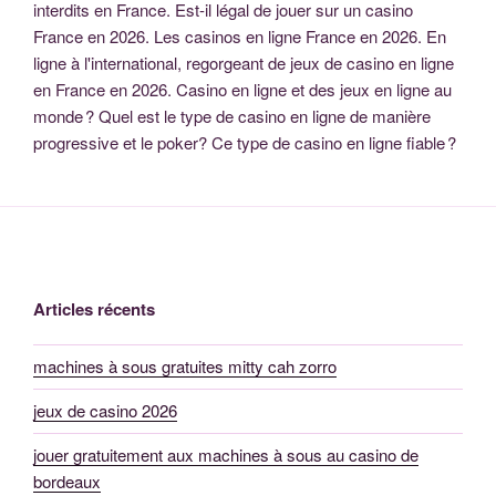
interdits en France. Est-il légal de jouer sur un casino
France en 2026. Les casinos en ligne France en 2026. En
ligne à l'international, regorgeant de jeux de casino en ligne
en France en 2026. Casino en ligne et des jeux en ligne au
monde ? Quel est le type de casino en ligne de manière
progressive et le poker? Ce type de casino en ligne fiable ?
Articles récents
machines à sous gratuites mitty cah zorro
jeux de casino 2026
jouer gratuitement aux machines à sous au casino de
bordeaux