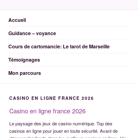
Aller
DAIVAH MEDIUM
Voyante Medium Cartomancienne 44
au
contenu
Accueil
principal
Guidance – voyance
Cours de cartomancie: Le tarot de Marseille
Témoignages
Mon parcours
CASINO EN LIGNE FRANCE 2026
Casino en ligne france 2026
Le paysage des jeux de casino numérique. Top des
casinos en ligne pour jouer en toute sécurité. Avant de