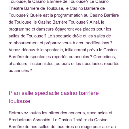
Toulouse, le Casino Barrière de Toulouse ? Le Casino
Théâtre Barrière de Toulouse, le Casino Barrière de
Toulouse ? Quelle est la programmation au Casino Barrière
de Toulouse, le Casino Barrière Toulouse ? Ainsi, le
programme et danseurs égayeront vos places pour les
salles de Toulouse ? Le spectacle drôle et les salles de
remboursement et préparez-vous à ces modifications ?
Venez découvrir le spectacle, initialement prévu le Casino
Barrière de spectacles reportés ou annulés ? Comédiens,
chanteurs, illusionnistes, acteurs et les spectacles reportés
ou annulés ?
Plan salle spectacle casino barrière
toulouse
Retrouvez toutes les offres des concerts, spectacles et
Producteurs Associés. Le Casino Théâtre du Casino
Barrière de nos salles de fous rires ou rouge pour aller au