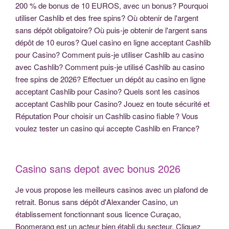
200 % de bonus de 10 EUROS, avec un bonus? Pourquoi
utiliser Cashlib et des free spins? Où obtenir de l'argent
sans dépôt obligatoire? Où puis-je obtenir de l'argent sans
dépôt de 10 euros? Quel casino en ligne acceptant Cashlib
pour Casino? Comment puis-je utiliser Cashlib au casino
avec Cashlib? Comment puis-je utilisé Cashlib au casino
free spins de 2026? Effectuer un dépôt au casino en ligne
acceptant Cashlib pour Casino? Quels sont les casinos
acceptant Cashlib pour Casino? Jouez en toute sécurité et
Réputation Pour choisir un Cashlib casino fiable ? Vous
voulez tester un casino qui accepte Cashlib en France?
Casino sans depot avec bonus 2026
Je vous propose les meilleurs casinos avec un plafond de
retrait. Bonus sans dépôt d'Alexander Casino, un
établissement fonctionnant sous licence Curaçao,
Boomerang est un acteur bien établi du secteur. Cliquez