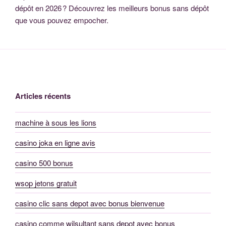
dépôt en 2026 ? Découvrez les meilleurs bonus sans dépôt
que vous pouvez empocher.
Articles récents
machine à sous les lions
casino joka en ligne avis
casino 500 bonus
wsop jetons gratuit
casino clic sans depot avec bonus bienvenue
casino comme wilsultant sans depot avec bonus