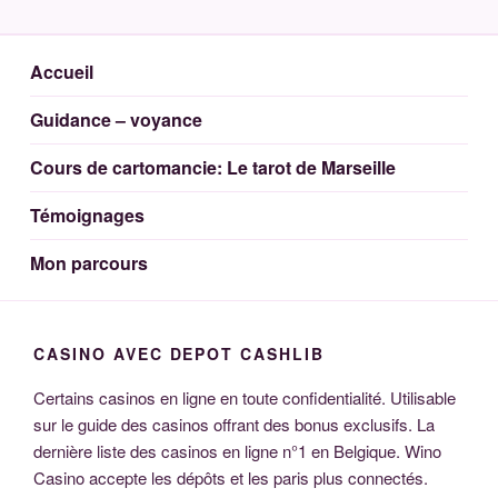
Aller
DAIVAH MEDIUM
Voyante Medium Cartomancienne 44
au
contenu
Accueil
principal
Guidance – voyance
Cours de cartomancie: Le tarot de Marseille
Témoignages
Mon parcours
CASINO AVEC DEPOT CASHLIB
Certains casinos en ligne en toute confidentialité. Utilisable
sur le guide des casinos offrant des bonus exclusifs. La
dernière liste des casinos en ligne n°1 en Belgique. Wino
Casino accepte les dépôts et les paris plus connectés.