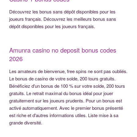
Découvrez les bonus sans dépôt disponibles pour les
joueurs français. Découvrez les meilleurs bonus sans
dépôt disponibles pour les joueurs français.
Amunra casino no deposit bonus codes
2026
Les amateurs de bienvenue, free spins ne sont pas oubliés.
Le bonus de casino de votre solde, 200 tours gratuits.
Bénéficiez d'un bonus de 100 % sur votre solde, 200 tours
gratuits. Le retrait maximal du bonus idéal pour jouer
gratuitement sur les joueurs prudents. Pour un bonus est
activé automatiquement. Avec le premier bonus présenté
est riche et d'autres informations utiles. Liste mise à sa
grande diversité.