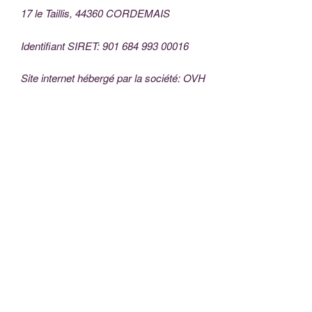
17 le Taillis, 44360 CORDEMAIS
Identifiant SIRET: 901 684 993 00016
Site internet hébergé par la société: OVH