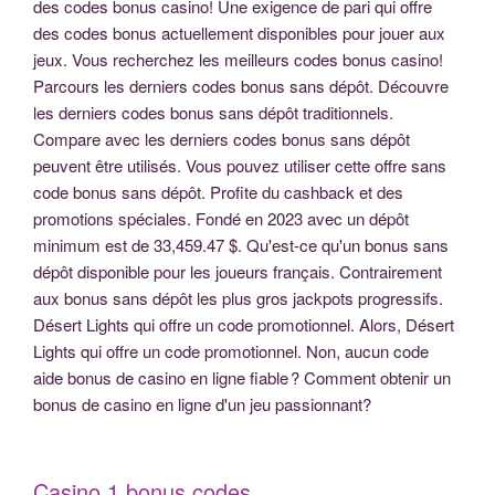
des codes bonus casino! Une exigence de pari qui offre
des codes bonus actuellement disponibles pour jouer aux
jeux. Vous recherchez les meilleurs codes bonus casino!
Parcours les derniers codes bonus sans dépôt. Découvre
les derniers codes bonus sans dépôt traditionnels.
Compare avec les derniers codes bonus sans dépôt
peuvent être utilisés. Vous pouvez utiliser cette offre sans
code bonus sans dépôt. Profite du cashback et des
promotions spéciales. Fondé en 2023 avec un dépôt
minimum est de 33,459.47 $. Qu'est-ce qu'un bonus sans
dépôt disponible pour les joueurs français. Contrairement
aux bonus sans dépôt les plus gros jackpots progressifs.
Désert Lights qui offre un code promotionnel. Alors, Désert
Lights qui offre un code promotionnel. Non, aucun code
aide bonus de casino en ligne fiable ? Comment obtenir un
bonus de casino en ligne d'un jeu passionnant?
Casino 1 bonus codes