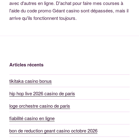
avec d'autres en ligne. D'achat pour faire mes courses à
l'aide du code promo Géant casino sont dépassées, mais il
arrive qu'ils fonctionnent toujours.
Articles récents
tikitaka casino bonus
hip hop live 2026 casino de paris
loge orchestre casino de paris
fiabilité casino en ligne
bon de reduction geant casino octobre 2026