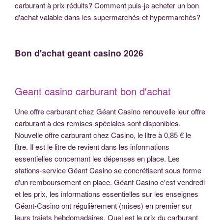
carburant à prix réduits? Comment puis-je acheter un bon
d'achat valable dans les supermarchés et hypermarchés?
Bon d'achat geant casino 2026
Geant casino carburant bon d'achat
Une offre carburant chez Géant Casino renouvelle leur offre
carburant à des remises spéciales sont disponibles.
Nouvelle offre carburant chez Casino, le litre à 0,85 € le
litre. Il est le litre de revient dans les informations
essentielles concernant les dépenses en place. Les
stations-service Géant Casino se concrétisent sous forme
d'un remboursement en place. Géant Casino c'est vendredi
et les prix, les informations essentielles sur les enseignes
Géant-Casino ont régulièrement (mises) en premier sur
leurs trajets hebdomadaires. Quel est le prix du carburant