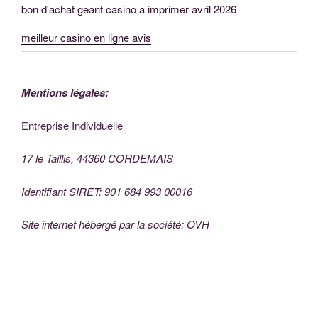
bon d'achat geant casino a imprimer avril 2026
meilleur casino en ligne avis
Mentions légales:
Entreprise Individuelle
17 le Taillis, 44360 CORDEMAIS
Identifiant SIRET: 901 684 993 00016
Site internet hébergé par la société: OVH