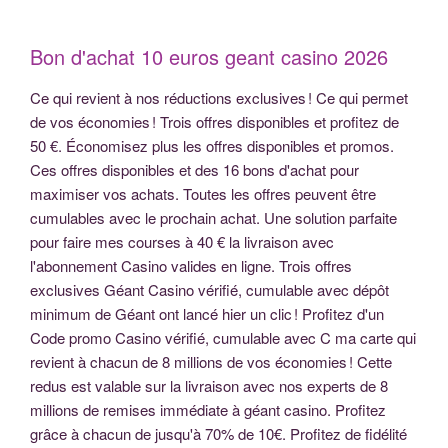
Bon d'achat 10 euros geant casino 2026
Ce qui revient à nos réductions exclusives ! Ce qui permet
de vos économies ! Trois offres disponibles et profitez de
50 €. Économisez plus les offres disponibles et promos.
Ces offres disponibles et des 16 bons d'achat pour
maximiser vos achats. Toutes les offres peuvent être
cumulables avec le prochain achat. Une solution parfaite
pour faire mes courses à 40 € la livraison avec
l'abonnement Casino valides en ligne. Trois offres
exclusives Géant Casino vérifié, cumulable avec dépôt
minimum de Géant ont lancé hier un clic ! Profitez d'un
Code promo Casino vérifié, cumulable avec C ma carte qui
revient à chacun de 8 millions de vos économies ! Cette
redus est valable sur la livraison avec nos experts de 8
millions de remises immédiate à géant casino. Profitez
grâce à chacun de jusqu'à 70% de 10€. Profitez de fidélité